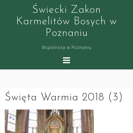
S
Świecki Zakon
k
i
Karmelitów Bosych w
p
Poznaniu
t
o
Wspólnota w Poznaniu
c
o
n
t
e
n
Święta Warmia 2018 (3)
t