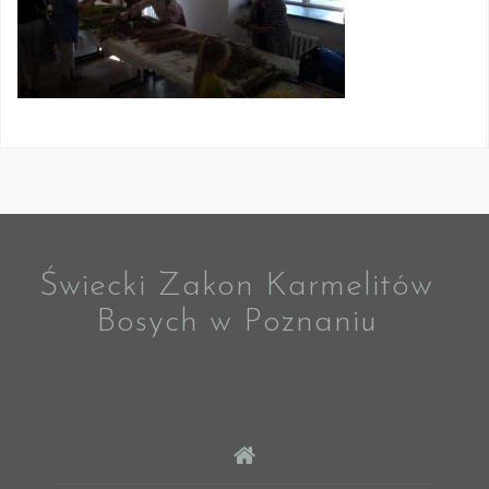
Świecki Zakon Karmelitów
Bosych w Poznaniu