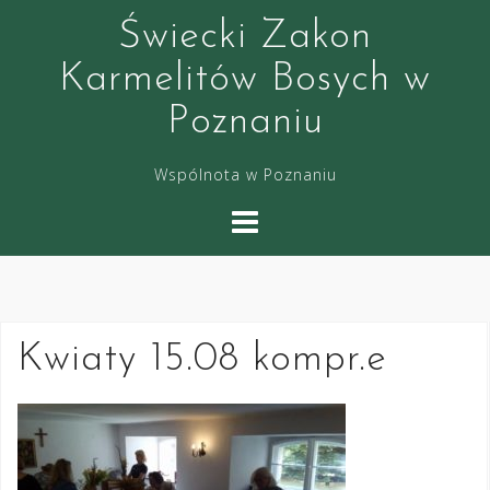
S
Świecki Zakon
k
i
Karmelitów Bosych w
p
Poznaniu
t
o
Wspólnota w Poznaniu
c
o
n
t
e
n
Kwiaty 15.08 kompr.e
t