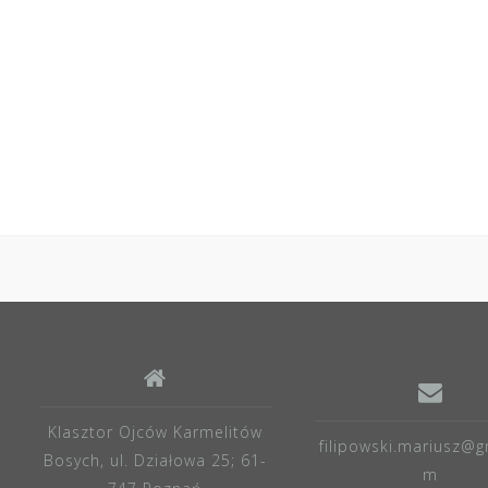
Klasztor Ojców Karmelitów
filipowski.mariusz@g
Bosych, ul. Działowa 25; 61-
m