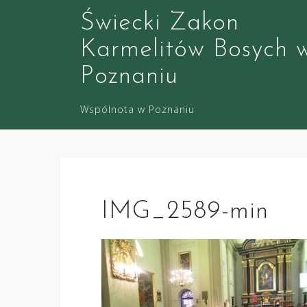
S
Świecki Zakon
k
i
Karmelitów Bosych 
p
Poznaniu
t
o
Wspólnota w Poznaniu
c
o
n
t
e
n
IMG_2589-min
t