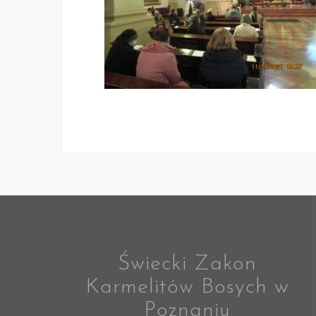
Świecki Zakon
Karmelitów Bosych w
Poznaniu